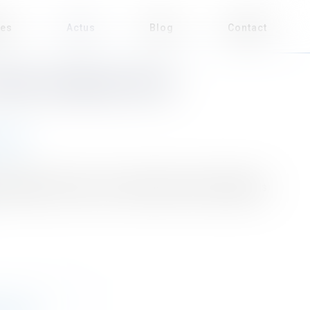
ses
Actus
Blog
Contact
TOIRE JURIDIQUE POUR
utions
torisations de mise sur le marché de deux formulations