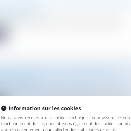
ES CLIMATIQUES, UN RISQUE FINANCIER AVÉRÉ PO
SES ATTAQUÉES
vironnement
act des litiges climatiques sur les finances des entreprises ?...
te
E : UNE NOUVELLE VICTOIRE JURIDIQUE POUR
ONS FUTURES
vironnement
/
Gestion des déchets et pollutions
utures et ses avocats font annuler les autorisations de mise sur.
te
Information sur les cookies
Nous avons recours à des cookies techniques pour assurer le bon
fonctionnement du site, nous utilisons également des cookies soumis
à votre consentement pour collecter des statistiques de visite.