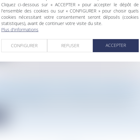
Cliquez ci-dessous sur « ACCEPTER » pour accepter le dépôt de
l'ensemble des cookies ou sur « CONFIGURER » pour choisir quels
LANTATION EN LIMITE SÉPARATIVE ET CONDITION
cookies nécessitant votre consentement seront déposés (cookies
MENT DE L’IMMEUBLE DE VOISIN
statistiques), avant de continuer votre visite du site.
Droit de l'urbanisme
Plus d'informations
tat précise la portée de la disposition du PLU de Paris selon l...
ACCEPTER
CONFIGURER
REFUSER
te
TION DU CONTENU DES DEMANDES D’URBANISME
Droit de l'urbanisme
 avril 2023 relatif aux dossiers de demande d’autorisation d’ur...
te