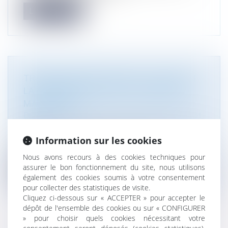
Lire la suite
TRANSITION ÉCOLOGIQUE : OÙ EN EST
LA DÉCARBONATION DU TRANSPORT
MARITIME ?
Droit de l'environnement
/
Gestion des déchets et
pollutions
Alors que l'horizon 2030 se profile, avec ses
Information sur les cookies
objectif environnementaux statu...
Nous avons recours à des cookies techniques pour
assurer le bon fonctionnement du site, nous utilisons
Lire la suite
également des cookies soumis à votre consentement
pour collecter des statistiques de visite.
Cliquez ci-dessous sur « ACCEPTER » pour accepter le
dépôt de l'ensemble des cookies ou sur « CONFIGURER
» pour choisir quels cookies nécessitant votre