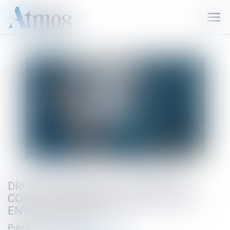
Ouvr
le
men
DROIT DE PASSAGE ET SERVITUDE :
CONCILIER ACCÈS ET CONTRAINTES
ENVIRONNEMENTALES
Publié le :
07/11/2024