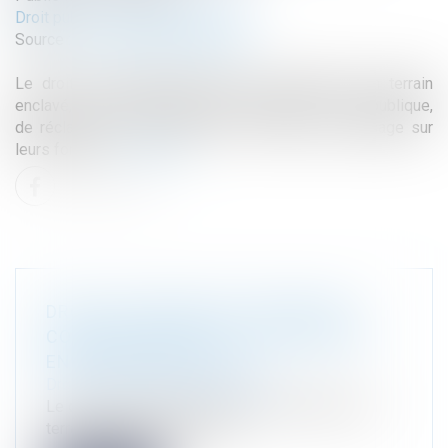
Droit public
/
Droit de l'urbanisme
Source :
www.lemag-juridique.com
Le droit de passage permet au propriétaire d’un terrain
enclavé, c'est-à-dire dépourvu d’accès à la voie publique,
de réclamer à ses voisins une servitude de passage sur
leurs fonds...
Lire la suite
DROIT DE PASSAGE ET SERVITUDE :
CONCILIER ACCÈS ET CONTRAINTES
ENVIRONNEMENTALES
Droit public
/
Droit de l'urbanisme
Le droit de passage permet au propriétaire d’un
terrain enclavé, c'est-à-dire...