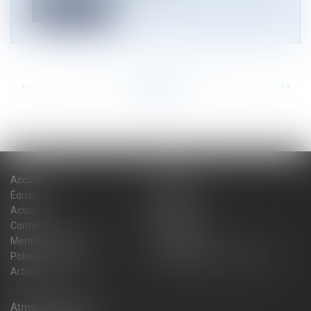
Lire la suite
<<
<
...
20
21
22
23
24
25
26
...
>
>>
Accueil
Cabinet
Équipe
Expertises
Actus
Blog
Contact
Plan du site
Mentions légales
Honoraires
Politique de cookies
Politique de confidentialité
Articles
Atmos Avocats