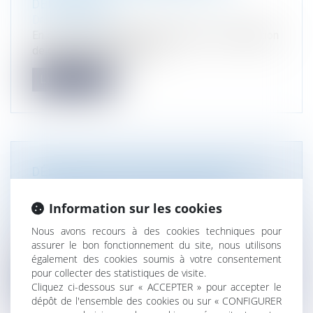
DÉLIVRANCE
Droit immobilier
En cas de manquement du bailleur à son obligation
de délivrance, le locataire...
Lire la suite
DÉFENSE DES MILIEUX AQUATIQUE ET
AUTORITÉ DE LA CHOSE JUGÉE
Droit de l'environnement
/
Réparation des
Information sur les cookies
dommages environnementaux
Nous avons recours à des cookies techniques pour
Par une décision n° 449788 du 20 mars 2023, le
assurer le bon fonctionnement du site, nous utilisons
Conseil d'État ordonnait à l’É...
également des cookies soumis à votre consentement
pour collecter des statistiques de visite.
Lire la suite
Cliquez ci-dessous sur « ACCEPTER » pour accepter le
dépôt de l'ensemble des cookies ou sur « CONFIGURER