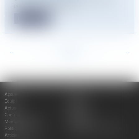
publique, lorsque le bien exp...
Lire la suite
<<
<
...
45
46
47
48
49
50
51
...
>
>>
Accueil
Cabinet
Équipe
Expertises
Actus
Blog
Contact
Plan du site
Mentions légales
Honoraires
Politique de cookies
Politique de confidentialité
Articles