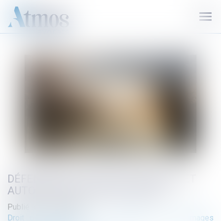
Ouvr
le
men
DÉFENSE DES MILIEUX AQUATIQUE ET
AUTORITÉ DE LA CHOSE JUGÉE
Publié le :
05/05/2023
Droit de l'environnement
/
Réparation des dommages