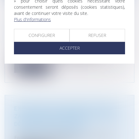
» pour choisir quels cookies nécessitant votre
consentement seront déposés (cookies statistiques),
avant de continuer votre visite du site.
Plus d'informations
ENVIRONNEMENT : QUAND LES
ÉOLIENNES BATTENT DE « L’AILE »
CONFIGURER
REFUSER
Droit public
/
Droit de l'urbanisme
ACCEPTER
Une jurisprudence récente consacrée aux
éoliennes, précise la notion de satur...
Lire la suite
EXPROPRIATION D’UN BIEN SITUÉ EN
ZAC ET DATE DE RÉFÉRENCE POUR LA
DÉTERMINATION DU PRIX
Droit public
/
Droit de l'urbanisme
En matière d’expropriation pour cause d’utilité