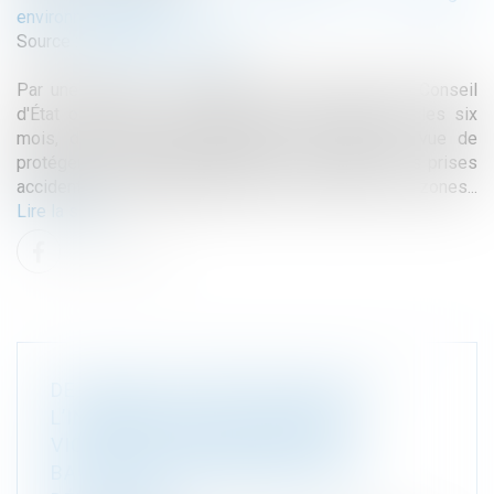
environnementaux
Source :
actu.dalloz-etudiant.fr
Par une décision n° 449788 du 20 mars 2023, le Conseil
d'État ordonnait à l’État de mettre en place dans les six
mois, des zones d’interdiction de la pêche en vue de
protéger les dauphins et autres petits cétacés des prises
accidentelles compromettant leur survie dans ces zones...
Lire la suite
DE NOUVELLES PRÉCISIONS SUR
L’INDEMNISATION DU PRENEUR
VICTIME DU MANQUEMENT DU
BAILLEUR À SON OBLIGATION DE