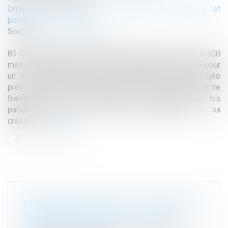
Droit de l'environnement
/
Gestion des déchets et
pollutions
Source :
www.vie-publique.fr
83 000 mètres cubes de déchets radioactifs enfouis à 500
mètres de profondeur, 150 ans d'exploitation du site pour
un coût global de 37 milliards d'euros... le projet Cigéo
prévu à la limite de la Meuse et de la Haute-Marne vient de
franchir une nouvelle étape avec l'examen par les
parlementaires de la demande d'autorisation de sa
création...
Lire la suite
RÉSEAUX ÉLECTRIQUES : ACCÉLÉRER LE
PROCESSUS D'OCTROI DE PERMIS
Droit de l'environnement