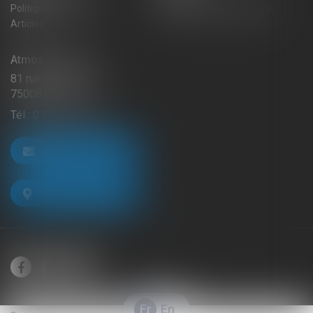
Politique de cookies
Politique de confidentialité
Articles
Atmos Avocats
81 rue de Monceau
75008 PARIS
Tél :
01 56 59 29 59
NOUS CONTACTER
NOUS LOCALISER
Fr
En