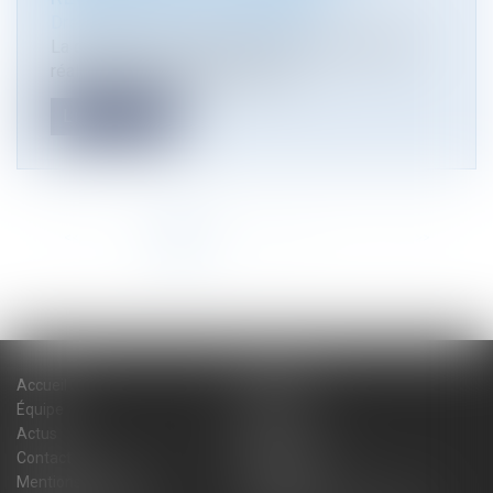
Droit public
/
Droit de l'urbanisme
La démolition ou la remise en état d'un ouvrage
réalisé en méconnaissance des...
Lire la suite
<<
<
1
2
3
4
5
6
7
...
>
>>
Accueil
Cabinet
Équipe
Expertises
Actus
Blog
Contact
Plan du site
Mentions légales
Honoraires