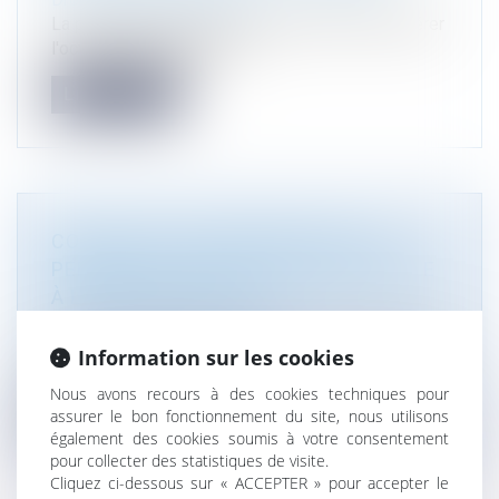
La proposition adoptée jeudi permettra d'accélérer
l'octroi de permis pour le...
Lire la suite
CONSTRUCTION IRRÉGULIÈRE : UN
PERMIS TACITE PEUT FAIRE OBSTACLE
À LA REMISE EN ÉTAT
Droit public
/
Droit de l'urbanisme
La remise en état d'une construction édifiée sans
Information sur les cookies
permis de construire ne peu...
Nous avons recours à des cookies techniques pour
assurer le bon fonctionnement du site, nous utilisons
Lire la suite
également des cookies soumis à votre consentement
pour collecter des statistiques de visite.
Cliquez ci-dessous sur « ACCEPTER » pour accepter le