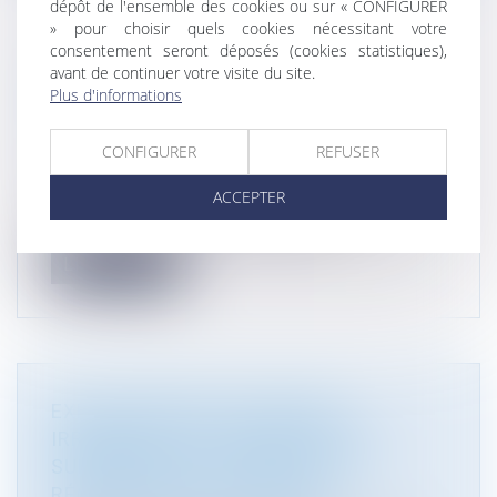
dépôt de l'ensemble des cookies ou sur « CONFIGURER
» pour choisir quels cookies nécessitant votre
consentement seront déposés (cookies statistiques),
DÉCHETS RADIOACTIFS : VERS UN
avant de continuer votre visite du site.
STOCKAGE GÉOLOGIQUE EN
Plus d'informations
PROFONDEUR | VIE PUBLIQUE
Droit de l'environnement
/
Gestion des déchets et
CONFIGURER
REFUSER
pollutions
83 000 mètres cubes de déchets radioactifs
ACCEPTER
enfouis à 500 mètres de profondeur...
Lire la suite
EXHAUSSEMENT DE TERRAIN
IRRÉGULIER : LA REMISE EN ÉTAT
SUBORDONNÉE À L'ABSENCE DE
RÉGULARISATION POSSIBLE