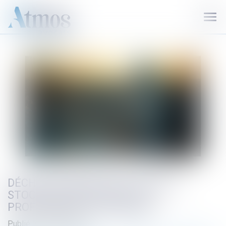
Ouvr
le
men
DÉCHETS RADIOACTIFS : VERS UN
STOCKAGE GÉOLOGIQUE EN
PROFONDEUR | VIE PUBLIQUE
Publié le :
08/07/2026