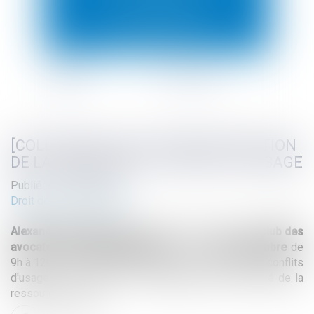
[COLLOQUE] L'EAU : ENTRE PROTECTION
DE LA RESSOURCE ET CONFLITS D'USAGE
Publié le :
25/09/2023
Droit de l'environnement
Alexandre Moustardier
participera au colloque du
club des
avocats environnementalistes
le jeudi
28 septembre
de
9h à 12h " L'eau : entre protection de la ressource et conflits
d'usage" sur le thème : "L'industriel face à la rareté de la
ressource en eau"