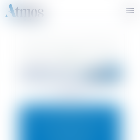
Ouvr
le
men