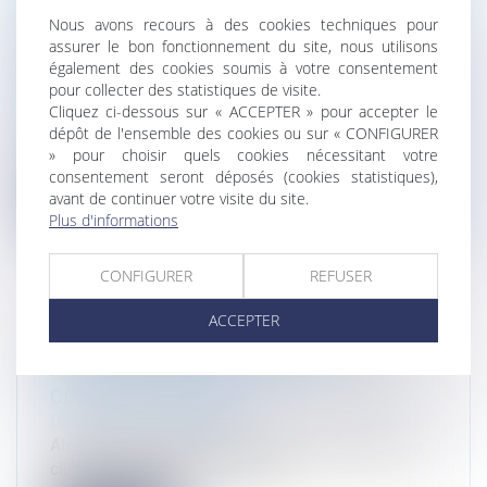
Nous avons recours à des cookies techniques pour
RECONSTRUCTION DE BÂTIMENTS
assurer le bon fonctionnement du site, nous utilisons
DÉGRADÉS DURANT LES ÉMEUTES DE
également des cookies soumis à votre consentement
2023
pour collecter des statistiques de visite.
Droit public
/
Droit de l'urbanisme
Cliquez ci-dessous sur « ACCEPTER » pour accepter le
Une ordonnance prise le 13 septembre 2023
dépôt de l'ensemble des cookies ou sur « CONFIGURER
permet de déroger temporairement à...
» pour choisir quels cookies nécessitant votre
consentement seront déposés (cookies statistiques),
Lire la suite
avant de continuer votre visite du site.
Plus d'informations
CONFIGURER
REFUSER
ACCEPTER
[COLLOQUE] L'EAU : ENTRE
PROTECTION DE LA RESSOURCE ET
CONFLITS D'USAGE
Droit de l'environnement
Alexandre Moustardier participera au colloque du
club des avocats environneme...