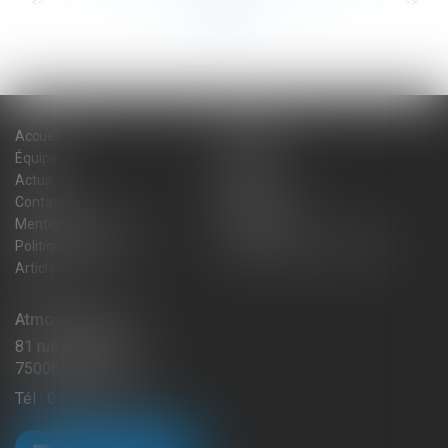
<<
<
...
37
38
39
40
41
42
43
...
>
>>
Accueil
Cabinet
Équipe
Expertises
Actus
Blog
Contact
Plan du site
Mentions légales
Honoraires
Politique de cookies
Politique de confidentialité
Articles
Atmos Avocats
81 rue de Monceau
75008 PARIS
Tél :
01 56 59 29 59