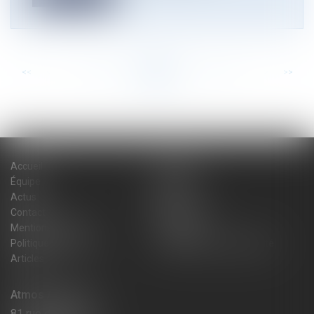
<<
<
...
57
58
59
60
61
62
63
...
>
>>
Accueil
Cabinet
Équipe
Expertises
Actus
Blog
Contact
Plan du site
Mentions légales
Honoraires
Politique de cookies
Politique de confidentialité
Articles
Atmos Avocats
81 rue de Monceau