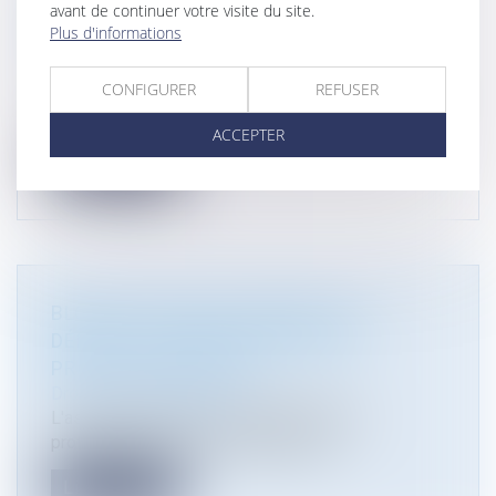
avant de continuer votre visite du site.
OBLIGATOIRE DES INFRACTIONS
Plus d'informations
D’URBANISME PAR LES MAIRES
Droit public
/
Droit de l'urbanisme
CONFIGURER
REFUSER
L’article L 480-1 du code de l’urbanisme dispose
(…) que lorsque l'autorité a...
ACCEPTER
Lire la suite
BLOOM ATTAQUE LE DÉCRET QUI
DÉFINIT LES AIRES MARINES DE
PROTECTION FORTE
Droit de l'environnement
L'association Bloom, spécialisée dans la
protection des océans, a décidé d'at...
Lire la suite