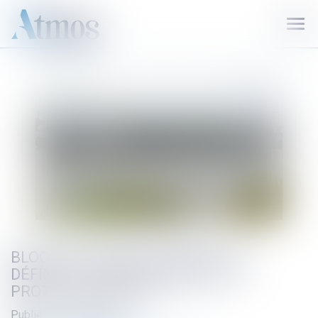
Ouvr
le
men
BLOOM ATTAQUE LE DÉCRET QUI
DÉFINIT LES AIRES MARINES DE
PROTECTION FORTE
Publié le :
18/10/2022