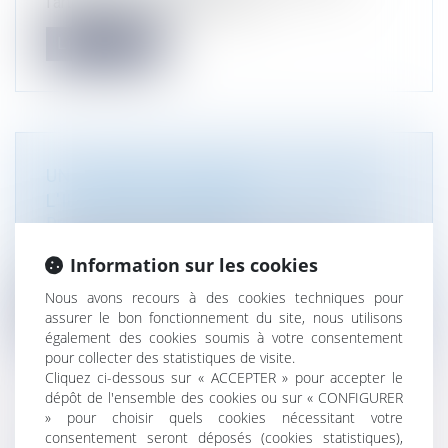
l’article L 415-3 du Code de l’e...
Lire la suite
UN CANDIDAT ÉVINCÉ DOIT PROUVER
L'ILLICÉITÉ DU MARCHÉ
Droit public
/
Droit de la commande publique
Dans le cadre du recours d’un candidat évincé
Information sur les cookies
contre la validité du contrat,...
Nous avons recours à des cookies techniques pour
Lire la suite
assurer le bon fonctionnement du site, nous utilisons
également des cookies soumis à votre consentement
pour collecter des statistiques de visite.
Cliquez ci-dessous sur « ACCEPTER » pour accepter le
dépôt de l'ensemble des cookies ou sur « CONFIGURER
» pour choisir quels cookies nécessitant votre
consentement seront déposés (cookies statistiques),
URBANISME : VERBALISATION