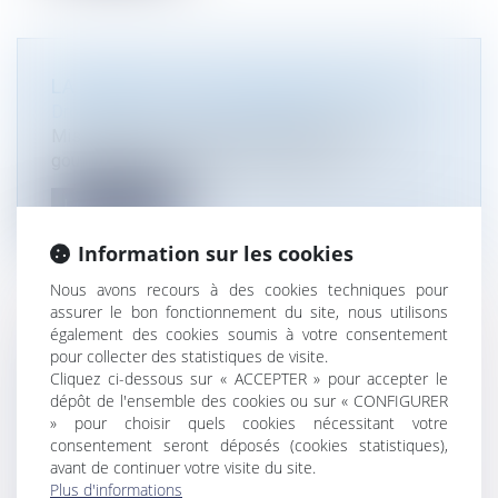
LA BATAILLE DU ZAN AURA BIEN LIEU !
Droit public
/
Droit de l'urbanisme
Mis en pause en raison des changements de
gouvernements successifs, le Zéro a...
Lire la suite
Information sur les cookies
Nous avons recours à des cookies techniques pour
assurer le bon fonctionnement du site, nous utilisons
également des cookies soumis à votre consentement
[ARTICLE] EVALUATION
pour collecter des statistiques de visite.
Cliquez ci-dessous sur « ACCEPTER » pour accepter le
ENVIRONNEMENTALE : LES
dépôt de l'ensemble des cookies ou sur « CONFIGURER
ÉVOLUTIONS SUCCESSIVES LUI
» pour choisir quels cookies nécessitant votre
PERMETTENT-ELLES D'ATTEINDRE SES
consentement seront déposés (cookies statistiques),
OBJECTIFS?
avant de continuer votre visite du site.
Plus d'informations
Droit de l'environnement