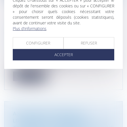
Cliquez ci-dessous sur « ACCEPTER » pour accepter le
dépôt de l'ensemble des cookies ou sur « CONFIGURER
» pour choisir quels cookies nécessitant votre
consentement seront déposés (cookies statistiques),
avant de continuer votre visite du site.
EAU ET ASSAINISSEMENT :
Plus d'informations
INFORMATION OBLIGATOIRE SUR
L’ACCÈS ET LA QUALITÉ DE L’EAU
CONFIGURER
REFUSER
Droit de l'environnement
/
Travaux et impact
environnemental
ACCEPTER
Le décret n° 2025-431 du 14 mai 2025 adapte les
obligations relatives à la mi...
Lire la suite
ASSOCIATION SYNDICALE ET
LOTISSEMENT : L'ABSENCE DE