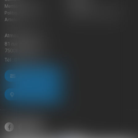
Mentions légales
Honoraires
Politique de cookies
Politique de confidentialité
Articles
Atmos Avocats
81 rue de Monceau
75008 PARIS
Tél :
01 56 59 29 59
NOUS CONTACTER
NOUS LOCALISER