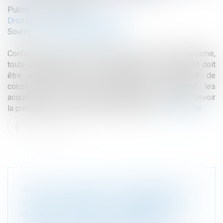
Publié le :
02/06/2025
Droit public
/
Droit de l'urbanisme
Source :
www.lemag-juridique.com
Conformément à l’article R.442-7 du Code de l’urbanisme,
toute demande de permis d’aménager un lotissement doit
être accompagnée de l'engagement du lotisseur de
constituer une association syndicale regroupant les
acquéreurs de lots. Cette association a vocation à recevoir
la propriété, ainsi que la charge de gestion...
Lire la suite
SEULS LES AGENTS AUTORISÉS PAR LE
JLD SONT HABILITÉS À PÉNÉTRER
DANS LE DOMICILE COMPRENANT DES