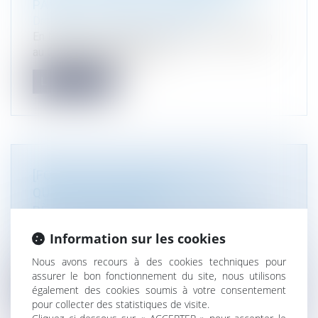
PARTIES À USAGE D’HABITATION !
Droit public
/
Droit de l'urbanisme
En l’espèce, à la suite du constat d’une infraction
au Code de l’urbanisme de...
Lire la suite
[FORMATION] INDUSTRIE VERTE :
QUELLES NOUVEAUTÉS
RÈGLEMENTAIRES? EFE ABILWAYS
Droit de l'environnement
Information sur les cookies
Le 9 octobre 2025 Industrie verte : quelles
nouveautés règlementaires? For...
Nous avons recours à des cookies techniques pour
assurer le bon fonctionnement du site, nous utilisons
Lire la suite
également des cookies soumis à votre consentement
pour collecter des statistiques de visite.