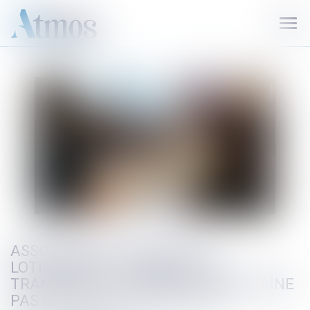
Ouvr
le
men
ASSOCIATION SYNDICALE ET
LOTISSEMENT : L'ABSENCE DE
TRANSFERT DE PROPRIÉTÉ N'ENTRAÎNE
PAS LA NULLITÉ DES STATUTS !