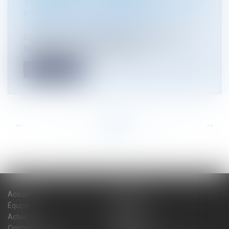
TRANSFERT DE PROPRIÉTÉ N'ENTRAÎNE
PAS LA NULLITÉ DES STATUTS !
Droit public
/
Droit de l'urbanisme
Conformément à l’article R.442-7 du Code de
l’urbanisme, toute demande de per...
Lire la suite
<<
<
...
10
11
12
13
14
15
16
...
>
>>
Accueil
Cabinet
Équipe
Expertises
Actus
Blog
Contact
Plan du site