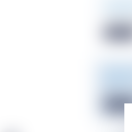
[CLASSEME
PROMOTIO
Actualité du 
Le Cabinet At
Lire la sui
[FORMATIO
EN EST-O
Actualité du 
18 Mars de 11
Lire la sui