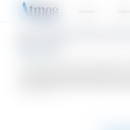
Accueil
Cabin
[ARTICLE] SPÉCIFICITÉS DES DÉL
Publié le :
01/02/2021
Actualité du cabinet
« Spécificités des délais en matière de garanties cons
« Si le juge administratif s’inspire des principes issu
dernier engendre de nombreuses particularités, notamme