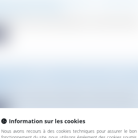
NT] GUIDE DÉCIDEURS 2020/2021 « CONSTRUCTI
N, INFRASTRUCTURES »
cabinet
mos avocats de nouveau distingué dans le classement Décideurs
te
N] WEBINAR : LOI ÉCONOMIE CIRCULAIRE : UN AN
N?
cabinet
h30 à 12h15 : webinar co-organisé par Les Editions Législatives
te
Information sur les cookies
Nous avons recours à des cookies techniques pour assurer le bon
fonctionnement du site, nous utilisons également des cookies soumis