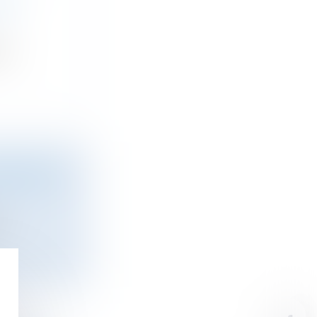
ON,
 «...
 APRÈS OÙ
...