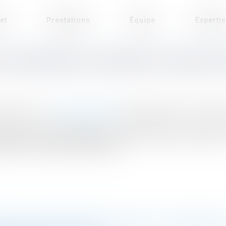
et
Prestations
Équipe
Experti
AIS EN MATIÈRE DE GARANTIES CONSTRU
tructeurs » par
Johan Sanguinette
, Contrats Public n°216 Janvier
s du code civil pour déterminer le régime juridique des garanties
nt en ce qui concerne leur délai »