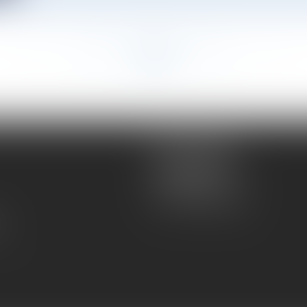
<<
<
...
84
85
86
87
88
89
90
...
>
>>
Atmos Avocats
81 rue de Monceau
75008 PARIS
Tél :
01 56 59 29 59
té