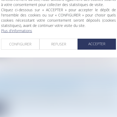
à votre consentement pour collecter des statistiques de visite.
Cliquez ci-dessous sur « ACCEPTER » pour accepter le dépôt de
 DE CONSTRUIRE ET LES MESURES ERC EXIGÉES A
l'ensemble des cookies ou sur « CONFIGURER » pour choisir quels
E D’IMPACT DU PROJET : À PROPOS D’UN ARRÊT R
cookies nécessitant votre consentement seront déposés (cookies
’ÉTAT
statistiques), avant de continuer votre visite du site.
cabinet
Plus d'informations
État a apporté, dans un arrêt du 30 décembre, des précisions int..
ACCEPTER
CONFIGURER
REFUSER
te
 SPÉCIFICITÉS DES DÉLAIS EN MATIÈRE DE GARAN
TEURS EN DROIT ADMINISTRATIF
cabinet
s des délais en matière de garanties constructeurs » par Johan...
te