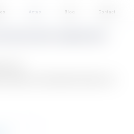
ses
Actus
Blog
Contact
CTEURS EN DROIT ADMINISTRATIF
 2021, p.55
 constructeurs en droit administratif, l’autonomie de ce