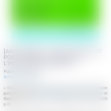
[ARTICLE] BDEI : « STATUT DU RAPPORT
POST-ACCIDENT AU REGARD DE
L’INSTITUTION JUDICIAIRE »
Publié le :
28/01/2021
Actualité du cabinet
« Statut du rapport post-accident au regard de l’institution
judiciaire » Par
Alexandre Moustardier
,
Pierre Chevillard
et
Ralph Moughanie. BDEI n°90 supplément Décembre 2020
p.46