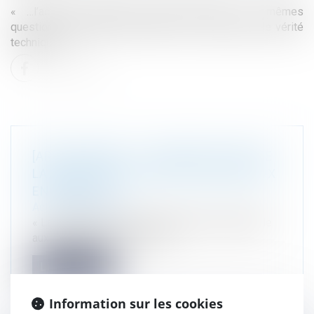
« …l’accident industriel amène toujours les mêmes
questions : pourquoi? Comment? Qui? une quête de vérité
technique… »
[ARTICLE] BDEI : »LA MODIFICATION DE
LA RÈGLEMENTATION APPLICABLE AUX
ENTREPÔTS »
Actualité du cabinet
« La modification de la règlementation applicable
aux entrepôts » BDEI n°90 s...
Lire la suite
Information sur les cookies