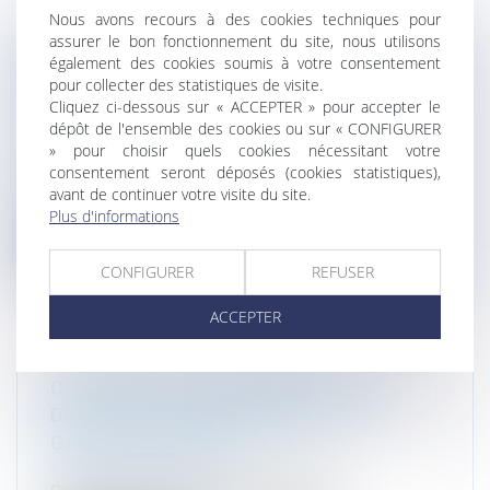
Nous avons recours à des cookies techniques pour
assurer le bon fonctionnement du site, nous utilisons
également des cookies soumis à votre consentement
[ARTICLE] BDEI : « STATUT DU RAPPORT
pour collecter des statistiques de visite.
POST-ACCIDENT AU REGARD DE
Cliquez ci-dessous sur « ACCEPTER » pour accepter le
L’INSTITUTION JUDICIAIRE »
dépôt de l'ensemble des cookies ou sur « CONFIGURER
» pour choisir quels cookies nécessitant votre
Actualité du cabinet
consentement seront déposés (cookies statistiques),
« Statut du rapport post-accident au regard de
avant de continuer votre visite du site.
l’institution judiciaire » Par...
Plus d'informations
Lire la suite
CONFIGURER
REFUSER
ACCEPTER
CHRONIQUE DE JURISPRUDENCE DE
DROIT DE L’ENVIRONNEMENT -LA
GAZETTE DU PALAIS
Actualité du cabinet