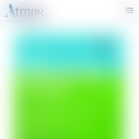
Ouvr
le
men