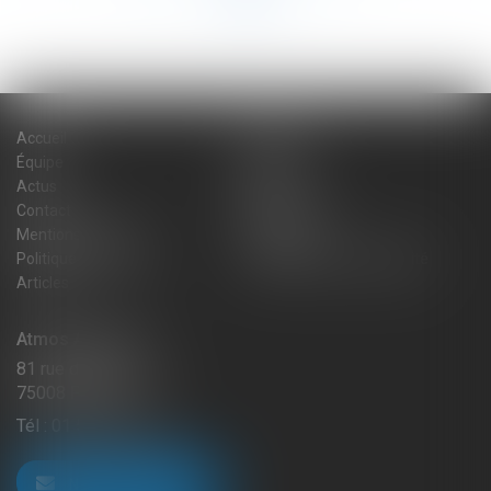
Accueil
Cabinet
Équipe
Expertises
Actus
Blog
Contact
Plan du site
Mentions légales
Honoraires
Politique de cookies
Politique de confidentialité
Articles
Atmos Avocats
81 rue de Monceau
75008 PARIS
Tél :
01 56 59 29 59
NOUS CONTACTER