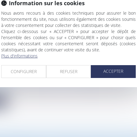
2025 ?
Information sur les cookies
vironnement
/
Travaux et impact environnemental
Nous avons recours à des cookies techniques pour assurer le bon
urabilité sera désormais affiché sur certains produits électriq...
fonctionnement du site, nous utilisons également des cookies soumis
à votre consentement pour collecter des statistiques de visite.
te
Cliquez ci-dessous sur « ACCEPTER » pour accepter le dépôt de
l'ensemble des cookies ou sur « CONFIGURER » pour choisir quels
cookies nécessitant votre consentement seront déposés (cookies
statistiques), avant de continuer votre visite du site.
Plus d'informations
] ATMOS AVOCATS EST TRÈS HEUREUX D'ACCUEIL
ACCEPTER
CONFIGURER
REFUSER
 ASSOCIÉS,GUILLAUME DELACROIX ET PAUL COTT
cabinet
rès heureux d’annoncer l’arrivée de Guillaume DELACROIX et Pa
te