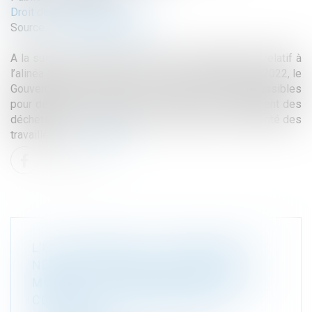
Droit de l'environnement
Source :
www.ecologie.gouv.fr
A la suite de la décision du Conseil constitutionnel relatif à
l’alinéa IV de l’article 165 de la loi de finances pour 2022, le
Gouvernement a examiné les pistes de travail possibles
pour démarrer au plus vite les travaux de confinement des
déchets du site de Stocamine, afin d’assurer la sécurité des
travailleurs...
Lire la suite
L'UE CONTRIBUE AU LANCEMENT DE
NÉGOCIATIONS SUR UN ACCORD
MONDIAL HISTORIQUE POUR LUTTER
CONTRE LA POLLUTION PAR LES