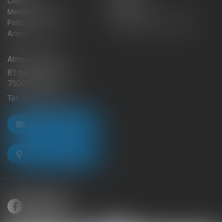
Contact
Plan du site
Mentions légales
Honoraires
Politique de cookies
Politique de confidentialité
Articles
Atmos Avocats
81 rue de Monceau
75008 PARIS
Tél :
01 56 59 29 59
NOUS CONTACTER
NOUS LOCALISER