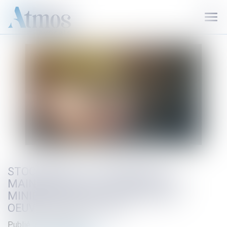
Ouvr
le
men
STOCAMINE : LES TRAVAUX DE
MAINTENANCE ET SÉCURISATION
MINIÈRES DOIVENT ÊTRE MIS EN
OEUVRE SANS TARDER
Publié le :
08/02/2022