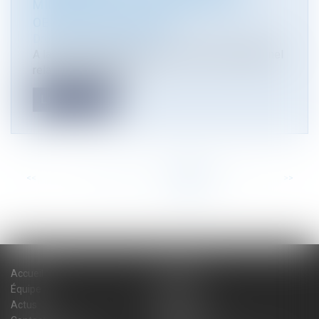
MINIÈRES DOIVENT ÊTRE MIS EN
OEUVRE SANS TARDER
Droit de l'environnement
A la suite de la décision du Conseil constitutionnel
relatif à l’alinéa IV de...
Lire la suite
<<
<
...
21
22
23
24
25
26
27
>
>>
Accueil
Cabinet
Équipe
Expertises
Actus
Blog