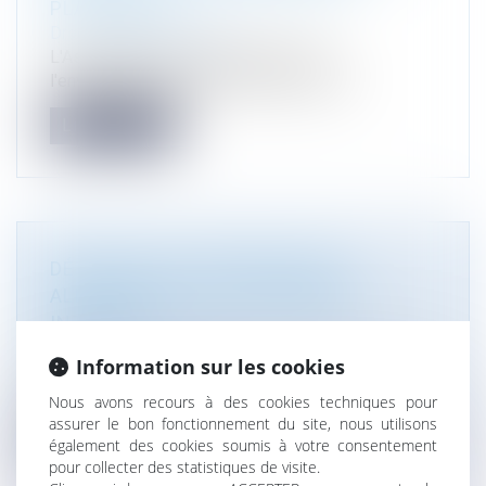
PLASTIQUES
Droit de l'environnement
L'Assemblée des Nations unies pour
l'environnement, réunie à Nairobi, vient d...
Lire la suite
DÉTRUIRE VOS INVENDUS NON-
ALIMENTAIRES EST DÉSORMAIS
INTERDIT !
Droit de l'environnement
Information sur les cookies
Depuis le 1er janvier 2022, les producteurs,
importateurs et distributeurs on...
Nous avons recours à des cookies techniques pour
assurer le bon fonctionnement du site, nous utilisons
Lire la suite
également des cookies soumis à votre consentement
pour collecter des statistiques de visite.