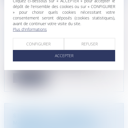
Cliquez ci-dessous sur « ACCEPTER » pour accepter le
dépôt de l'ensemble des cookies ou sur « CONFIGURER
» pour choisir quels cookies nécessitant votre
consentement seront déposés (cookies statistiques),
avant de continuer votre visite du site.
DEVOIR DE VIGILANCE DES
Plus d'informations
ENTREPRISES : LA COMMISSION
EUROPÉENNE DÉVOILE SON PROJET DE
CONFIGURER
REFUSER
DIRECTIVE
Droit de l'environnement
ACCEPTER
La Commission européenne a publié sa
proposition de directive qui vise à obli...
Lire la suite
STOCAMINE : LES TRAVAUX DE
MAINTENANCE ET SÉCURISATION