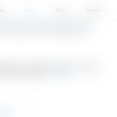
ses
Actus
Blog
Contact
L’IMPLANTATION D’INDUSTRIES
ustrie verte a pour objectif d’accélérer la relance de
 la transition écologique...
Lire la suite
ATIÈRE