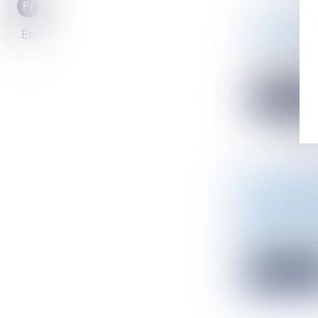
Fr
[CLASSEM
En
PARMI LE
Droit public
[Classement] 
Lire la sui
UN NOUVEA
VERTES A 
Droit de l'en
La loi n° 2023
Lire la sui