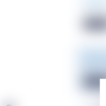
D’ÉNERGIE
Droit de l'en
Dans le cadre 
Lire la sui
CRÉATION 
RADIOPRO
Droit de l'en
Depuis le 1er 
Lire la sui