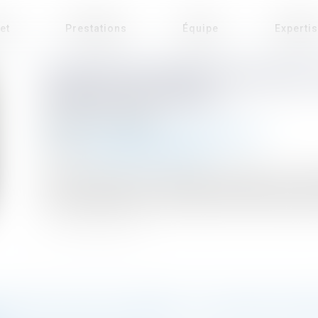
et
Prestations
Équipe
Experti
UN NOUVEAU DÉCRET FACILITANT 
VERTES A ÉTÉ PUBLIÉ !
Publié le :
22/07/2024
Droit de l'environnement
/
Droit de l'énergie
Source :
www.lemag-juridique.com
La loi n° 2023-973 du 23 octobre 2023 relative à l’ind
l’industrie française en favorisant, dans un même temps,
PTATION AU DROIT EUROPÉEN : DU NOUVEAU EN M