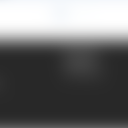
<<
<
1
2
>
>>
Atmos Avocats
81 rue de Monceau
75008 PARIS
Tél :
01 56 59 29 59
té