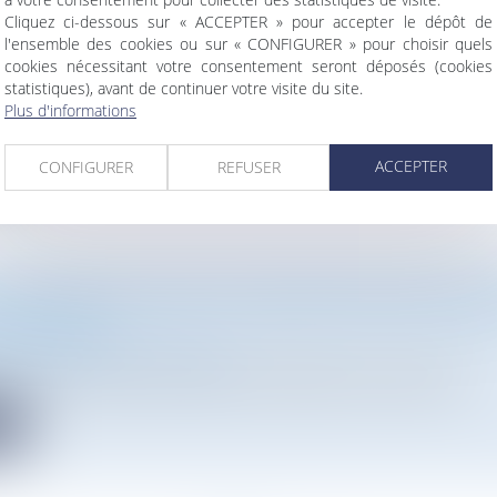
Cliquez ci-dessous sur « ACCEPTER » pour accepter le dépôt de
ENT] ATMOS AVOCATS CLASSÉ DANS DÉCIDEURS-
l'ensemble des cookies ou sur « CONFIGURER » pour choisir quels
S MEILLEURS CABINETS D'AVOCATS
cookies nécessitant votre consentement seront déposés (cookies
statistiques), avant de continuer votre visite du site.
Plus d'informations
Atmos Avocats est très heureux d’être classé, cette année encor
te
ACCEPTER
CONFIGURER
REFUSER
U DÉCRET FACILITANT L’IMPLANTATION D’INDUS
ÉTÉ PUBLIÉ !
vironnement
/
Droit de l'énergie
-973 du 23 octobre 2023 relative à l’industrie verte a pour obj...
te