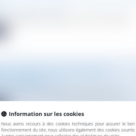
vironnement
/
Droit de l'énergie
d’une adaptation du droit français au droit de l’Union européen...
te
DE L'AUTORITÉ DE SÛRETÉ NUCLÉAIRE ET
TECTION (ASNR)
vironnement
/
Droit de l'énergie
janvier 2025, le contrôle de l'activité nucléaire relève de l'A...
te
Information sur les cookies
Nous avons recours à des cookies techniques pour assurer le bon
fonctionnement du site, nous utilisons également des cookies soumis
à votre consentement pour collecter des statistiques de visite.