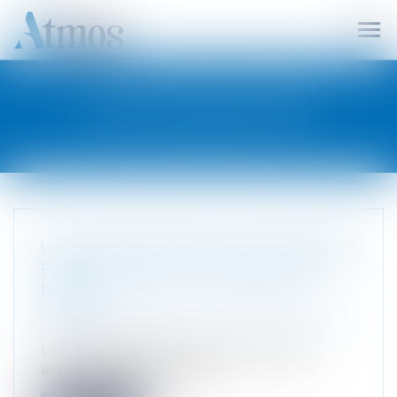
Ouvr
le
men
LES ACTUALITÉS
LOI DU 8 JUILLET 2026 : CE QUI CHANGE
POUR LA MODE ULTRA-EXPRESS EN
FRANCE
Droit de l'environnement
/
Gestion des déchets et
pollutions
La loi du 8 juillet 2026 vise à réduire l’impact
environnemental de l’industr...