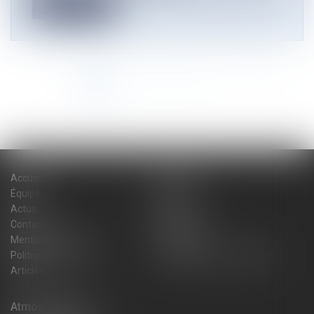
Lire la suite
<<
<
1
2
3
4
5
6
7
...
>
>>
Accueil
Cabinet
Équipe
Expertises
Actus
Blog
Contact
Plan du site
Mentions légales
Honoraires
Politique de cookies
Politique de confidentialité
Articles
Atmos Avocats