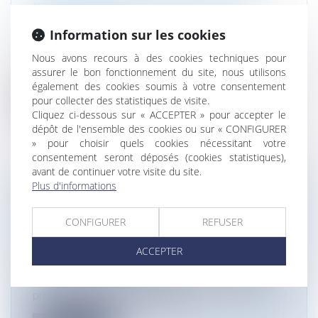
SOLS : QUELQUES NOUVEAUTÉS À
CONNAÎTRE
Information sur les cookies
Droit de l'environnement
Afin de développer la géothermie, le
Nous avons recours à des cookies techniques pour
assurer le bon fonctionnement du site, nous utilisons
Gouvernement a apporté des simplificatio...
également des cookies soumis à votre consentement
pour collecter des statistiques de visite.
Lire la suite
Cliquez ci-dessous sur « ACCEPTER » pour accepter le
dépôt de l'ensemble des cookies ou sur « CONFIGURER
» pour choisir quels cookies nécessitant votre
consentement seront déposés (cookies statistiques),
avant de continuer votre visite du site.
Plus d'informations
DOMANIALITÉ PUBLIQUE : LE JUGE
JUDICIAIRE DOIT SAISIR LE JUGE
CONFIGURER
REFUSER
ADMINISTRATIF AVANT DE DÉCLINER
SA COMPÉTENCE
ACCEPTER
Droit public
La Cour de cassation rappelle les conséquences
procédurales d'une contestatio...