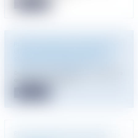
Lire la suite
REFUS D'AUTORISATION D'URBANISME :
UNE PRÉSOMPTION D'URGENCE
S'APPLIQUE DÉSORMAIS EN RÉFÉRÉ
Droit public
/
Droit de l'urbanisme
Depuis la loi du 26 novembre 2025, les personnes
qui contestent un refus de p...
Lire la suite
PROTECTION DES SOLS ET DES SOUS-