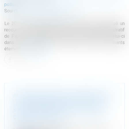
pollutions
Source :
www.leclubdesjuristes.com
Le 20 mai dernier, plusieurs associations ont déposé un
recours en responsabilité devant le Tribunal administratif
de Paris contre l’État en raison de la carence de celui-ci
dans sa lutte contre les PFAS, dits aussi polluants
éternels...
Lire la suite
ABANDON MANIFESTE D’UNE PARCELLE
: LA PROCÉDURE D’EXPROPRIATION
SIMPLIFIÉE VALIDÉE PAR LE CONSEIL
CONSTITUTIONNEL
Droit public