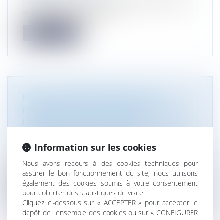
Le Conseil constitutionnel a déclaré conformes à
la Constitution les disposit...
Lire la suite
PFAS : JUSQU’OÙ L’ÉTAT DOIT-IL
PROTÉGER LA POPULATION CONTRE
LES POLLUANTS ÉTERNELS ?
Droit de l'environnement
/
Gestion des déchets et
pollutions
Information sur les cookies
Le 20 mai dernier, plusieurs associations ont
Nous avons recours à des cookies techniques pour
déposé un recours en responsabi...
assurer le bon fonctionnement du site, nous utilisons
également des cookies soumis à votre consentement
Lire la suite
pour collecter des statistiques de visite.
Cliquez ci-dessous sur « ACCEPTER » pour accepter le
dépôt de l'ensemble des cookies ou sur « CONFIGURER