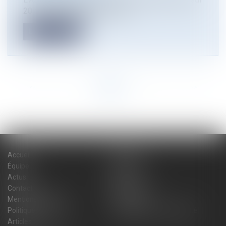
20 mai une résolution reconna...
Lire la suite
<<
<
1
2
3
4
5
6
7
...
>
>>
Accueil
Cabinet
Équipe
Expertises
Actus
Blog
Contact
Plan du site
Mentions légales
Honoraires
Politique de cookies
Politique de confidentialité
Articles