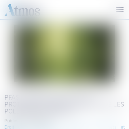
Ouvr
le
men
PFAS : JUSQU’OÙ L’ÉTAT DOIT-IL
PROTÉGER LA POPULATION CONTRE LES
POLLUANTS ÉTERNELS ?
Publié le :
10/06/2026
Droit de l'environnement
/
Gestion des déchets et